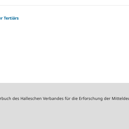
r Tertiärs
ahrbuch des Halleschen Verbandes für die Erforschung der Mittel